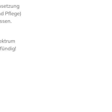
msetzung
d Pflege)
ssen.
pektrum
fündig!