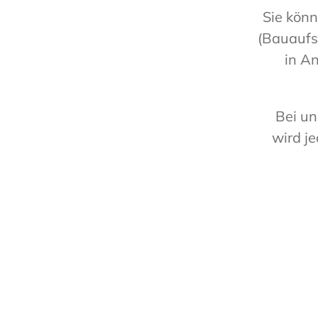
Sie kön
(Bauaufs
in A
Bei un
wird j